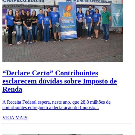
“Declare Certo” Contribuintes
esclarecem dúvidas sobre Imposto de
Renda
A Receita Federal espera, neste ano, que 28,8 milhões de
contribuintes entreguem a declaração do Imposto...
VEJA MAIS