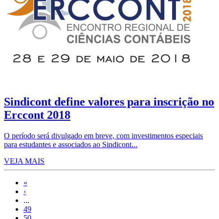
Sindicont define valores para inscrição no
Erccont 2018
O período será divulgado em breve, com investimentos especiais
para estudantes e associados ao Sindicont...
VEJA MAIS
«
‹
...
49
50