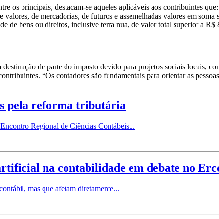
e os principais, destacam-se aqueles aplicáveis aos contribuintes que:
e valores, de mercadorias, de futuros e assemelhadas valores em soma s
 de bens ou direitos, inclusive terra nua, de valor total superior a R$
da destinação de parte do imposto devido para projetos sociais locais,
contribuintes. “Os contadores são fundamentais para orientar as pessoas
s pela reforma tributária
 Encontro Regional de Ciências Contábeis...
artificial na contabilidade em debate no Er
contábil, mas que afetam diretamente...