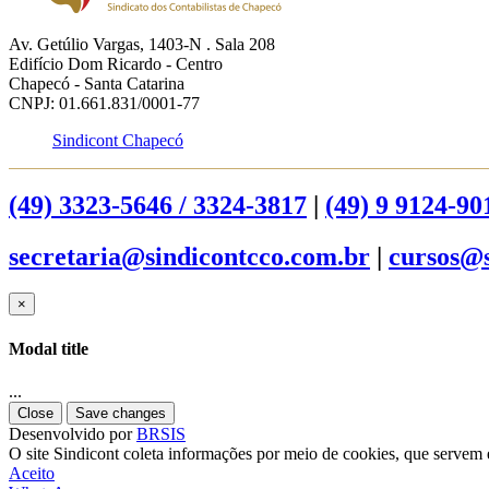
Av. Getúlio Vargas, 1403-N . Sala 208
Edifício Dom Ricardo - Centro
Chapecó - Santa Catarina
CNPJ: 01.661.831/0001-77
Sindicont Chapecó
(49) 3323-5646 / 3324-3817
|
(49) 9 9124-90
secretaria@sindicontcco.com.br
|
cursos@s
×
Modal title
...
Close
Save changes
Desenvolvido por
BRSIS
O site Sindicont coleta informações por meio de cookies, que servem e
Aceito