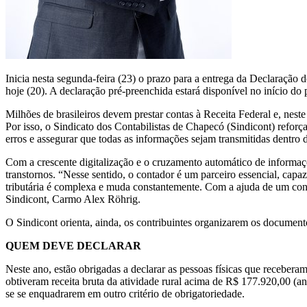
Inicia nesta segunda-feira (23) o prazo para a entrega da Declaração 
hoje (20). A declaração pré-preenchida estará disponível no início d
Milhões de brasileiros devem prestar contas à Receita Federal e, nest
Por isso, o Sindicato dos Contabilistas de Chapecó (Sindicont) reforça 
erros e assegurar que todas as informações sejam transmitidas dentro d
Com a crescente digitalização e o cruzamento automático de informaç
transtornos. “Nesse sentido, o contador é um parceiro essencial, capaz 
tributária é complexa e muda constantemente. Com a ajuda de um conta
Sindicont, Carmo Alex Röhrig.
O Sindicont orienta, ainda, os contribuintes organizarem os document
QUEM DEVE DECLARAR
Neste ano, estão obrigadas a declarar as pessoas físicas que receber
obtiveram receita bruta da atividade rural acima de R$ 177.920,00 (an
se se enquadrarem em outro critério de obrigatoriedade.