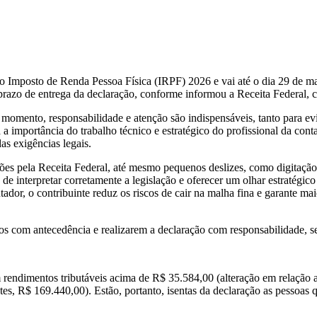
do Imposto de Renda Pessoa Física (IRPF) 2026 e vai até o dia 29 de mai
o prazo de entrega da declaração, conforme informou a Receita Federal,
e momento, responsabilidade e atenção são indispensáveis, tanto para evi
a importância do trabalho técnico e estratégico do profissional da contab
as exigências legais.
ões pela Receita Federal, até mesmo pequenos deslizes, como digitaçã
de interpretar corretamente a legislação e oferecer um olhar estratégico
dor, o contribuinte reduz os riscos de cair na malha fina e garante ma
os com antecedência e realizarem a declaração com responsabilidade, se
am rendimentos tributáveis acima de R$ 35.584,00 (alteração em relaçã
tes, R$ 169.440,00). Estão, portanto, isentas da declaração as pessoas